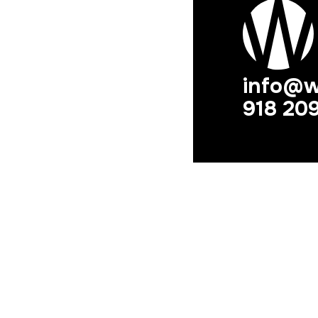
info@w
918 20